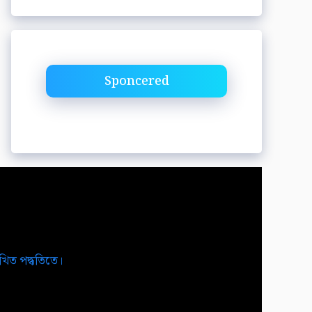
Sponcered
িখিত পদ্ধতিতে।