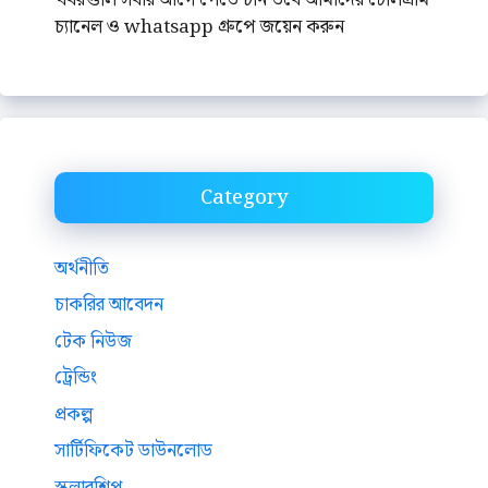
চ্যানেল ও whatsapp গ্রুপে জয়েন করুন
Category
অর্থনীতি
চাকরির আবেদন
টেক নিউজ
ট্রেন্ডিং
প্রকল্প
সার্টিফিকেট ডাউনলোড
স্কলারশিপ