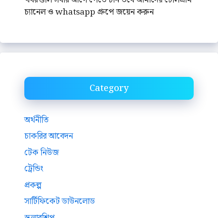
চ্যানেল ও whatsapp গ্রুপে জয়েন করুন
Category
অর্থনীতি
চাকরির আবেদন
টেক নিউজ
ট্রেন্ডিং
প্রকল্প
সার্টিফিকেট ডাউনলোড
স্কলারশিপ