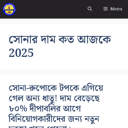
Skip
Menu
to
content
সোনার দাম কত আজকে
2025
সোনা-রুপোকে টপকে এগিয়ে
গেল অন্য ধাতু! দাম বেড়েছে
৮০% দীপাবলির আগে
বিনিয়োগকারীদের জন্য নতুন