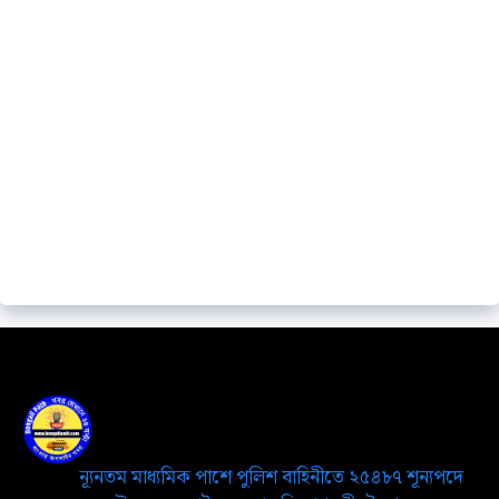
ন্যূনতম মাধ্যমিক পাশে পুলিশ বাহিনীতে ২৫৪৮৭ শূন্যপদে