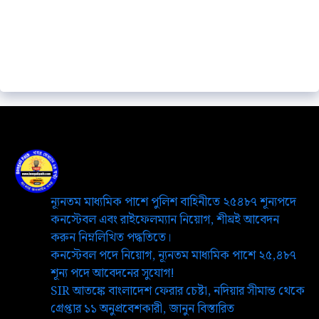
ন্যূনতম মাধ্যমিক পাশে পুলিশ বাহিনীতে ২৫৪৮৭ শূন্যপদে
কনস্টেবল এবং রাইফেলম্যান নিয়োগ, শীঘ্রই আবেদন
করুন নিম্নলিখিত পদ্ধতিতে।
কনস্টেবল পদে নিয়োগ, ন্যূনতম মাধ্যমিক পাশে ২৫,৪৮৭
শূন্য পদে আবেদনের সুযোগ!
SIR আতঙ্কে বাংলাদেশ ফেরার চেষ্টা, নদিয়ার সীমান্ত থেকে
গ্রেপ্তার ১১ অনুপ্রবেশকারী, জানুন বিস্তারিত