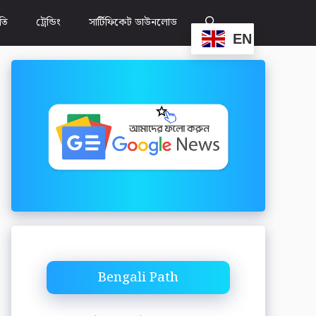
ীতি
ট্রেন্ডিং
সার্টিফিকেট ডাউনলোড
EN
Bengali Path