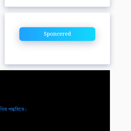
Sponcered
িখিত পদ্ধতিতে।