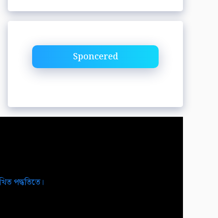
Sponcered
িখিত পদ্ধতিতে।