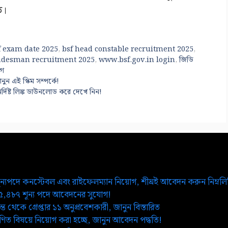
ত।
f exam date 2025
,
bsf head constable recruitment 2025
,
radesman recruitment 2025
,
www.bsf.gov.in login
,
জিডি
োগ
ন এই স্কিম সম্পর্কে!
নির্দিষ্ট লিঙ্ক ডাউনলোড করে দেখে নিন!
ূন্যপদে কনস্টেবল এবং রাইফেলম্যান নিয়োগ, শীঘ্রই আবেদন করুন নিম্নল
২৫,৪৮৭ শূন্য পদে আবেদনের সুযোগ!
ত থেকে গ্রেপ্তার ১১ অনুপ্রবেশকারী, জানুন বিস্তারিত
িত বিষয়ে নিয়োগ করা হচ্ছে, জানুন আবেদন পদ্ধতি!