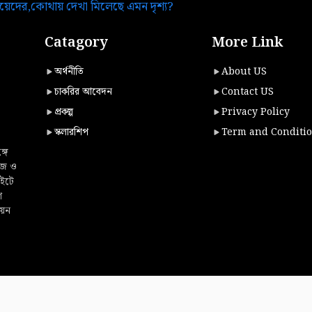
মেয়েদের,কোথায় দেখা মিলেছে এমন দৃশ্য?
Catagory
More Link
অর্থনীতি
About US
্গে
চাকরির আবেদন
Contact US
উজ ও
প্রকল্প
Privacy Policy
াইটে
স্কলারশিপ
Term and Conditi
ে
়েন