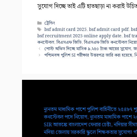
সুযোগ দিচ্ছে তাই এটি হাতছাড়া না করাই উচি
Categories
ট্রেন্ডিং
Tags
bsf admit card 2025
,
bsf admit card pdf
,
bs
bsf recruitment 2025 online apply date
,
bsf t
কনস্টেবল
,
বিএসএফ জিডি
,
বিএসএফ জিডি কনস্টেবল নিয়
পোস্ট অফিস দিচ্ছে মাসিক ৯,২৫০ টাকা আয়ের সুযোগ, জানু
পশ্চিমবঙ্গ পুলিশ SI পরীক্ষার উত্তরপত্র জারি করা হয়েছে, 
ন্যূনতম মাধ্যমিক পাশে পুলিশ বাহিনীতে ২৫৪৮৭ শ
কনস্টেবল পদে নিয়োগ, ন্যূনতম মাধ্যমিক পাশে 
SIR আতঙ্কে বাংলাদেশ ফেরার চেষ্টা, নদিয়ার সীমান্
নদিয়া জেলায় সরকারি স্কুলে শিক্ষকতার সুযোগ! গণ