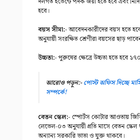
দলগত ইভেন্টে পদক জয়ী হতে হবে এবং নির্দিষ
হবে।
বয়স সীমা:-
আবেদনকারীদের বয়স হতে হবে
অনুযায়ী সংরক্ষিত শ্রেণীরা বয়সের ছাড় পাব
উচ্চতা:-
পুরুষের ক্ষেত্রে উচ্চতা হতে হবে ১৭
আরোও পড়ুন:-
পোস্ট অফিস দিচ্ছে মা
সম্পর্কে!
বেতন স্কেল:-
স্পোর্টস কোটার আওতায় জিডি ক
লেভেল-০৩ অনুযায়ী প্রতি মাসে বেতন স্কে
অন্যান্য সরকারি ভাতা ও যুক্ত থাকবে।