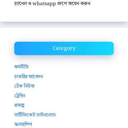
চ্যানেল ও whatsapp গ্রুপে জয়েন করুন
Category
অর্থনীতি
চাকরির আবেদন
টেক নিউজ
ট্রেন্ডিং
প্রকল্প
সার্টিফিকেট ডাউনলোড
স্কলারশিপ