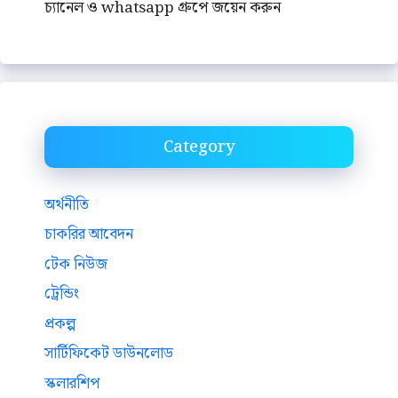
চ্যানেল ও whatsapp গ্রুপে জয়েন করুন
Category
অর্থনীতি
চাকরির আবেদন
টেক নিউজ
ট্রেন্ডিং
প্রকল্প
সার্টিফিকেট ডাউনলোড
স্কলারশিপ