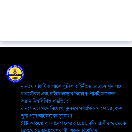
ন্যূনতম মাধ্যমিক পাশে পুলিশ বাহিনীতে ২৫৪৮৭ শূন্যপদে
কনস্টেবল এবং রাইফেলম্যান নিয়োগ, শীঘ্রই আবেদন
করুন নিম্নলিখিত পদ্ধতিতে।
কনস্টেবল পদে নিয়োগ, ন্যূনতম মাধ্যমিক পাশে ২৫,৪৮৭
শূন্য পদে আবেদনের সুযোগ!
SIR আতঙ্কে বাংলাদেশ ফেরার চেষ্টা, নদিয়ার সীমান্ত থেকে
গ্রেপ্তার ১১ অনুপ্রবেশকারী, জানুন বিস্তারিত