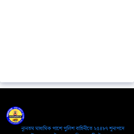
ন্যূনতম মাধ্যমিক পাশে পুলিশ বাহিনীতে ২৫৪৮৭ শূন্যপদে