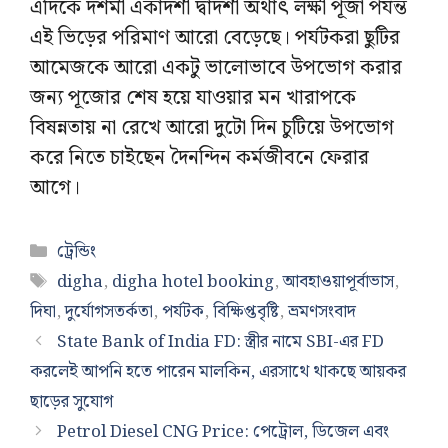
এদিকে দশমী একাদশী দ্বাদশী অর্থাৎ লক্ষী পূজা পর্যন্ত
এই ভিড়ের পরিমাণ আরো বেড়েছে। পর্যটকরা ছুটির
আমেজকে আরো একটু ভালোভাবে উপভোগ করার
জন্য পূজোর শেষ হয়ে যাওয়ার মন খারাপকে
বিষন্নতায় না রেখে আরো দুটো দিন চুটিয়ে উপভোগ
করে নিতে চাইছেন দৈনন্দিন কর্মজীবনে ফেরার
আগে।
Categories
ট্রেন্ডিং
Tags
digha
,
digha hotel booking
,
আবহাওয়াপূর্বাভাস
,
দিঘা
,
দুর্যোগসতর্কতা
,
পর্যটক
,
বিক্ষিপ্তবৃষ্টি
,
ভ্রমণসংবাদ
State Bank of India FD: স্ত্রীর নামে SBI-এর FD
করলেই আপনি হতে পারেন মালকিন, এরসাথে থাকছে আয়কর
ছাড়ের সুযোগ
Petrol Diesel CNG Price: পেট্রোল, ডিজেল এবং