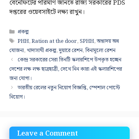
বেনেফিটের পরিমাণ জানতে রাজ্য সরকারের PDS
দপ্তরের ওয়েবসাইটে লক্ষ্য রাখুন।
Categories
প্রকল্প
Tags
PHH
,
Ration at the door
,
SPHH
,
অন্ত্যদয় অন্ন
যোজনা
,
খাদ্যসাথী প্রকল্প
,
দুয়ারে রেশন
,
বিনামূল্যে রেশন
কেন্দ্র সরকারের সেরা তিনটি স্কলারশিপে উপকৃত হচ্ছেন
দেশের লক্ষ লক্ষ ছাত্রছাত্রী, দেখে নিন কারা এই স্কলারশিপের
জন্য যোগ্য।
ভারতীয় রেলের নতুন নিয়োগ বিজ্ঞপ্তি, স্পেশাল পোস্টে
নিয়োগ।
Leave a Comment