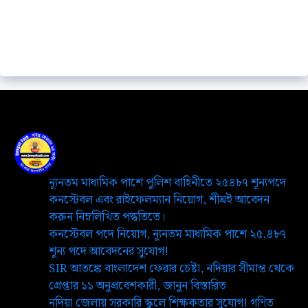
ন্যূনতম মাধ্যমিক পাশে পুলিশ বাহিনীতে ২৫৪৮৭ শূন্যপদে
কনস্টেবল এবং রাইফেলম্যান নিয়োগ, শীঘ্রই আবেদন
করুন নিম্নলিখিত পদ্ধতিতে।
কনস্টেবল পদে নিয়োগ, ন্যূনতম মাধ্যমিক পাশে ২৫,৪৮৭
শূন্য পদে আবেদনের সুযোগ!
SIR আতঙ্কে বাংলাদেশ ফেরার চেষ্টা, নদিয়ার সীমান্ত থেকে
গ্রেপ্তার ১১ অনুপ্রবেশকারী, জানুন বিস্তারিত
নদিয়া জেলায় সরকারি স্কুলে শিক্ষকতার সুযোগ! গণিত